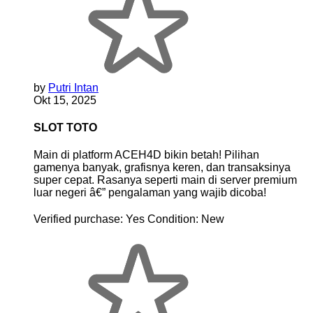
by
Putri Intan
Okt 15, 2025
SLOT TOTO
Main di platform ACEH4D bikin betah! Pilihan
gamenya banyak, grafisnya keren, dan transaksinya
super cepat. Rasanya seperti main di server premium
luar negeri â€” pengalaman yang wajib dicoba!
Verified purchase:
Yes
Condition:
New