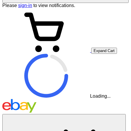
Please
sign-in
to view notifications.
Expand Cart
Loading...