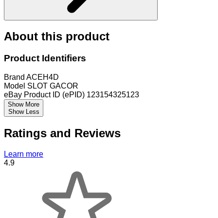
About this product
Product Identifiers
Brand
ACEH4D
Model
SLOT GACOR
eBay Product ID (ePID)
123154325123
Show More
Show Less
Ratings and Reviews
Learn more
4.9