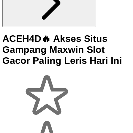
ACEH4D🔥 Akses Situs
Gampang Maxwin Slot
Gacor Paling Leris Hari Ini