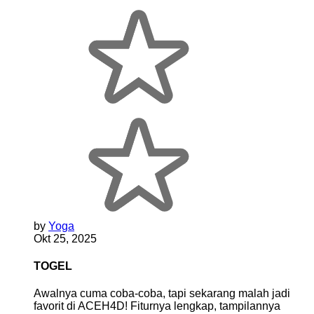
by
Yoga
Okt 25, 2025
TOGEL
Awalnya cuma coba-coba, tapi sekarang malah jadi
favorit di ACEH4D! Fiturnya lengkap, tampilannya