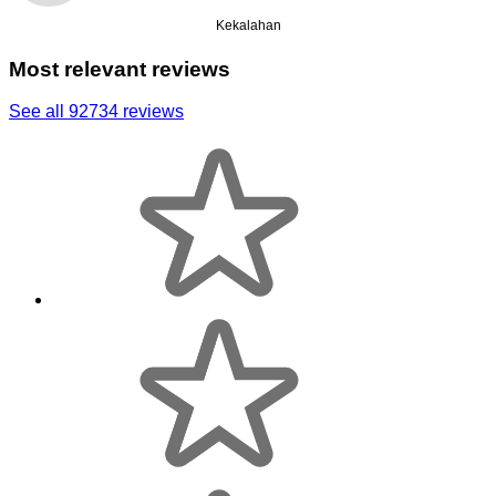
Kekalahan
Most relevant reviews
See all 92734 reviews