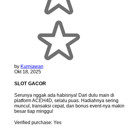
by
Kurniawan
Okt 18, 2025
SLOT GACOR
Serunya nggak ada habisnya! Dari dulu main di
platform ACEH4D, selalu puas. Hadiahnya sering
muncul, transaksi cepat, dan bonus event-nya makin
besar tiap minggu!
Verified purchase:
Yes